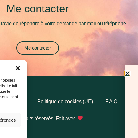
Me contacter
 ravie de répondre à votre demande par mail ou téléphone.
Me contacter
chnologies
ls. Le fait
 que le
onsentement
nfidentialité
Politique de cookies (UE)
F.A.Q
Pre
022 Tous droits réservés. Fait avec
férences