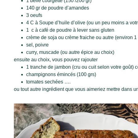
1 belle courgette (150 /200 gr)
140 gr de poudre d’amandes
3 oeufs
4 C à Soupe d’huile d’olive (ou un peu moins a vo
1 c à café de poudre à lever sans gluten
crème de soja ou crème fraiche ou autre (environ 
sel, poivre
curry, muscade (ou autre épice au choix)
ensuite au choix, vous pouvez rajouter
1 tranche de jambon (cru ou cuit selon votre goût)
champignons émincés (100 grs)
tomates sechées ….
ou tout autre ingrédient que vous aimeriez mettre dans u