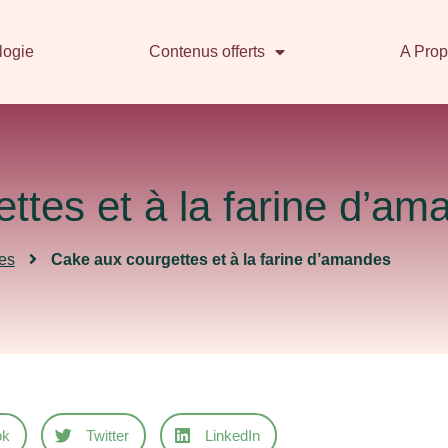
logie
Contenus offerts
A Pro
ttes et à la farine d’am
es
Cake aux courgettes et à la farine d’amandes
ok
Twitter
LinkedIn